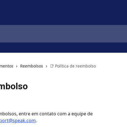
amentos
Reembolsos
📑 Política de reembolso
embolso
mbolsos, entre em contato com a equipe de 
port@speak.com
.