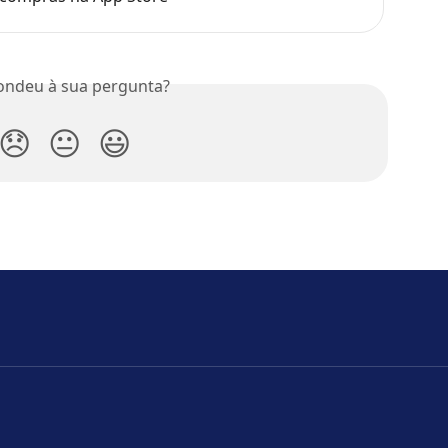
ondeu à sua pergunta?
😞
😐
😃