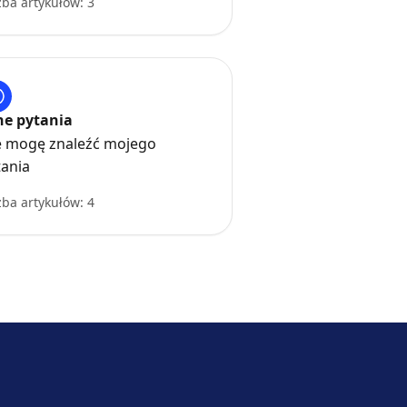
zba artykułów: 3
ne pytania
e mogę znaleźć mojego
tania
zba artykułów: 4