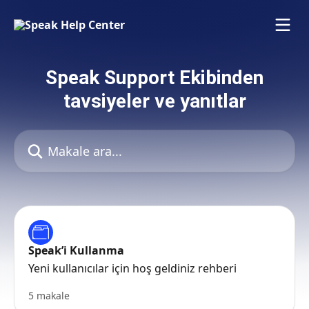
Ana içeriğe geç
Speak Support Ekibinden
tavsiyeler ve yanıtlar
Makale ara...
Speak’i Kullanma
Yeni kullanıcılar için hoş geldiniz rehberi
5 makale